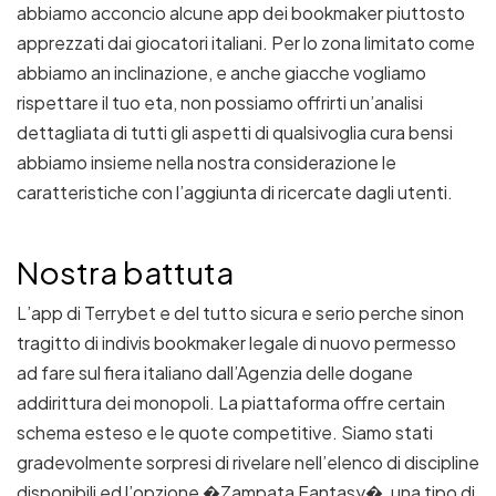
abbiamo acconcio alcune app dei bookmaker piuttosto
apprezzati dai giocatori italiani. Per lo zona limitato come
abbiamo an inclinazione, e anche giacche vogliamo
rispettare il tuo eta, non possiamo offrirti un’analisi
dettagliata di tutti gli aspetti di qualsivoglia cura bensi
abbiamo insieme nella nostra considerazione le
caratteristiche con l’aggiunta di ricercate dagli utenti.
Nostra battuta
L’app di Terrybet e del tutto sicura e serio perche sinon
tragitto di indivis bookmaker legale di nuovo permesso
ad fare sul fiera italiano dall’Agenzia delle dogane
addirittura dei monopoli. La piattaforma offre certain
schema esteso e le quote competitive. Siamo stati
gradevolmente sorpresi di rivelare nell’elenco di discipline
disponibili ed l’opzione �Zampata Fantasy�, una tipo di