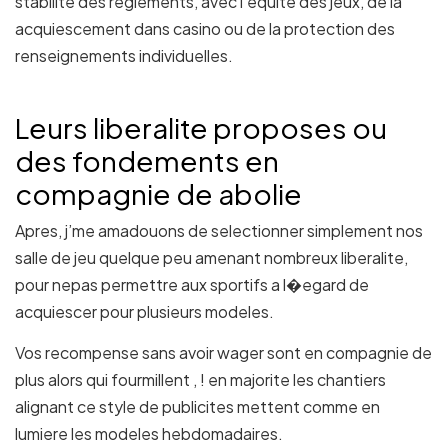
stabilite des reglements, avec l’equite des jeux, de la
acquiescement dans casino ou de la protection des
renseignements individuelles.
Leurs liberalite proposes ou
des fondements en
compagnie de abolie
Apres, j’me amadouons de selectionner simplement nos
salle de jeu quelque peu amenant nombreux liberalite,
pour nepas permettre aux sportifs a l�egard de
acquiescer pour plusieurs modeles.
Vos recompense sans avoir wager sont en compagnie de
plus alors qui fourmillent , ! en majorite les chantiers
alignant ce style de publicites mettent comme en
lumiere les modeles hebdomadaires.