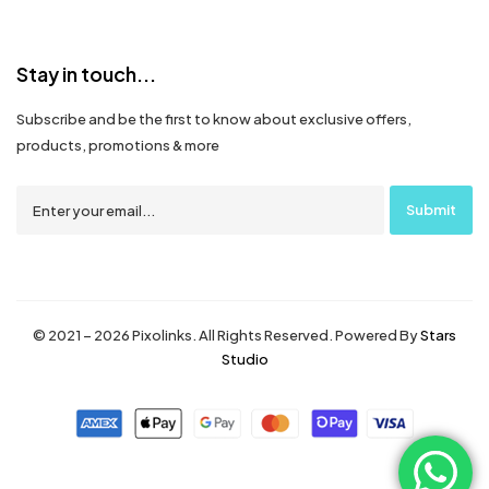
Stay in touch...
Subscribe and be the first to know about exclusive offers,
products, promotions & more
© 2021 – 2026 Pixolinks. All Rights Reserved. Powered By
Stars
Studio