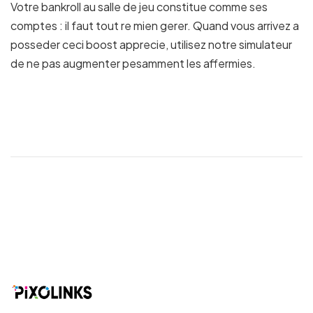
Votre bankroll au salle de jeu constitue comme ses
comptes : il faut tout re mien gerer. Quand vous arrivez a
posseder ceci boost apprecie, utilisez notre simulateur
de ne pas augmenter pesamment les affermies.