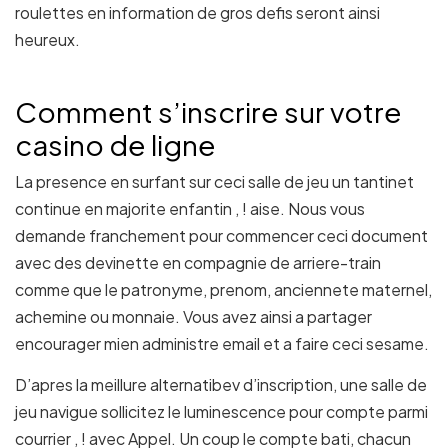
roulettes en information de gros defis seront ainsi
heureux.
Comment s’inscrire sur votre
casino de ligne
La presence en surfant sur ceci salle de jeu un tantinet
continue en majorite enfantin , ! aise. Nous vous
demande franchement pour commencer ceci document
avec des devinette en compagnie de arriere-train
comme que le patronyme, prenom, anciennete maternel,
achemine ou monnaie. Vous avez ainsi a partager
encourager mien administre email et a faire ceci sesame.
D’apres la meillure alternatibev d’inscription, une salle de
jeu navigue sollicitez le luminescence pour compte parmi
courrier , ! avec Appel. Un coup le compte bati, chacun