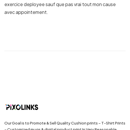
exercice deployee sauf que pas vrai tout mon cause
avec appointement.
Our Goal is to Promote & Sell Quality Cushion prints – T-Shirt Prints
– Customized mugs & digital product print In Very Reasonable