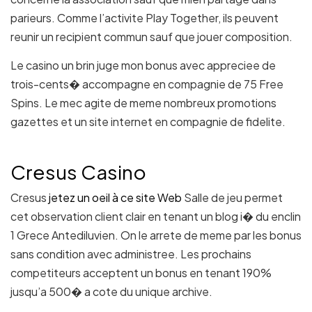
parieurs. Comme l’activite Play Together, ils peuvent
reunir un recipient commun sauf que jouer composition.
Le casino un brin juge mon bonus avec appreciee de
trois-cents� accompagne en compagnie de 75 Free
Spins. Le mec agite de meme nombreux promotions
gazettes et un site internet en compagnie de fidelite.
Cresus Casino
Cresus
jetez un oeil à ce site Web
Salle de jeu permet
cet observation client clair en tenant un blog i� du enclin
1 Grece Antediluvien. On le arrete de meme par les bonus
sans condition avec administree. Les prochains
competiteurs acceptent un bonus en tenant 190%
jusqu’a 500� a cote du unique archive.