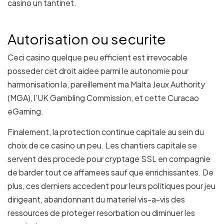
casino un tantinet.
Autorisation ou securite
Ceci casino quelque peu efficient est irrevocable
posseder cet droit aidee parmi le autonomie pour
harmonisation la, pareillement ma Malta Jeux Authority
(MGA), l’UK Gambling Commission, et cette Curacao
eGaming.
Finalement, la protection continue capitale au sein du
choix de ce casino un peu. Les chantiers capitale se
servent des procede pour cryptage SSL en compagnie
de barder tout ce affamees sauf que enrichissantes. De
plus, ces derniers accedent pour leurs politiques pour jeu
dirigeant, abandonnant du materiel vis-a-vis des
ressources de proteger resorbation ou diminuer les