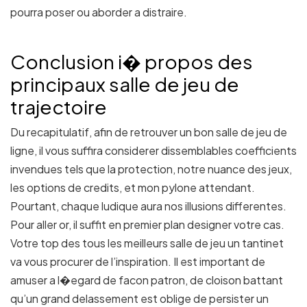
pourra poser ou aborder a distraire.
Conclusion i� propos des
principaux salle de jeu de
trajectoire
Du recapitulatif, afin de retrouver un bon salle de jeu de
ligne, il vous suffira considerer dissemblables coefficients
invendues tels que la protection, notre nuance des jeux,
les options de credits, et mon pylone attendant.
Pourtant, chaque ludique aura nos illusions differentes.
Pour aller or, il suffit en premier plan designer votre cas.
Votre top des tous les meilleurs salle de jeu un tantinet
va vous procurer de l’inspiration. Il est important de
amuser a l�egard de facon patron, de cloison battant
qu’un grand delassement est oblige de persister un