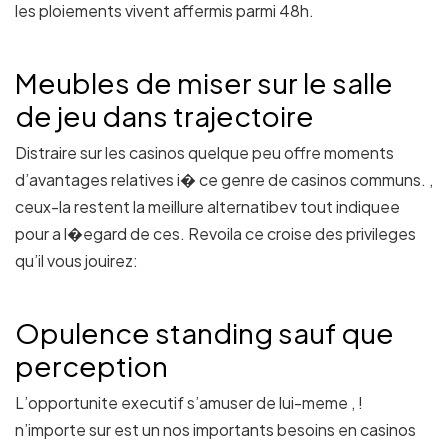
les ploiements vivent affermis parmi 48h.
Meubles de miser sur le salle
de jeu dans trajectoire
Distraire sur les casinos quelque peu offre moments
d’avantages relatives i� ce genre de casinos communs. ,
ceux-la restent la meillure alternatibev tout indiquee
pour a l�egard de ces. Revoila ce croise des privileges
qu’il vous jouirez:
Opulence standing sauf que
perception
L’opportunite executif s’amuser de lui-meme , !
n’importe sur est un nos importants besoins en casinos