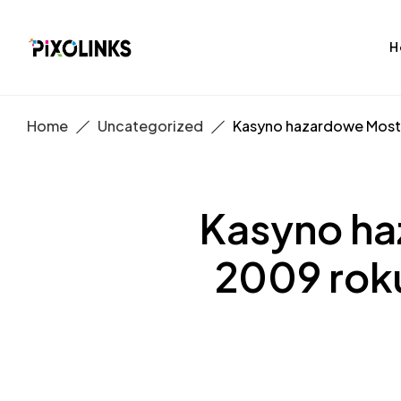
H
Home
Uncategorized
Kasyno hazardowe Mostb
Kasyno ha
2009 roku