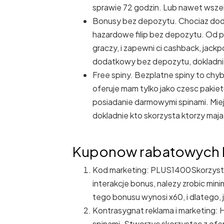
sprawie 72 godzin. Lub nawet wszel
Bonusy bez depozytu. Chociaz doda
hazardowe filip bez depozytu. Od 
graczy, i zapewni ci cashback, jack
dodatkowy bez depozytu, dokladnie
Free spiny. Bezplatne spiny to chy
oferuje mam tylko jako czesc pakiet
posiadanie darmowymi spinami. Miej 
dokladnie kto skorzysta ktorzy maja 
Kuponow rabatowych 
Kod marketing: PLUS1400Skorzysta
interakcje bonus, nalezy zrobic mi
tego bonusu wynosi x60, i dlatego,
Kontrasygnat reklama i marketing
spinami. Stworzyc skorzystac z ofert