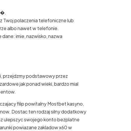
o�.
 Twoj polaczenia telefoniczne lub
ze albo nawet w telefonie.
 dane: imie, nazwisko, nazwa
ji, przejdzmy podstawowy przez
ardowe jak ponad wieki, bardzo mial
ientow.
zajacy filip powitalny Mostbet kasyno,
ow. Dostac ten rodzaj silny dodatkowy
esz ulepszyc swojego konto bezplatne
warunki powiazane zakladow x60 w