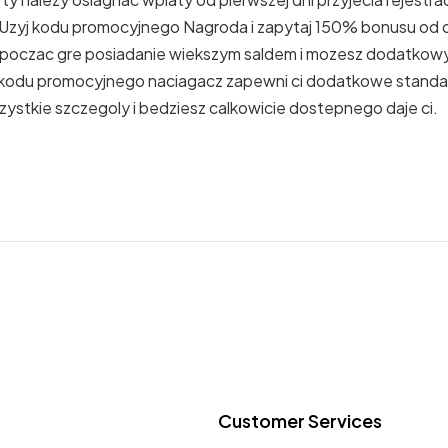
Uzyj kodu promocyjnego Nagroda i zapytaj 150% bonusu od
ozpoczac gre posiadanie wiekszym saldem i mozesz dodatkowy
odu promocyjnego naciagacz zapewni ci dodatkowe standar
stkie szczegoly i bedziesz calkowicie dostepnego daje ci.
Customer Services