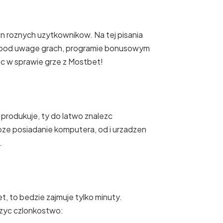
on roznych uzytkownikow. Na tej pisania
 pod uwage grach, programie bonusowym
ec w sprawie grze z Mostbet!
 produkuje, ty do latwo znalezc
oze posiadanie komputera, od i urzadzen
.
, to bedzie zajmuje tylko minuty.
ozyc czlonkostwo: