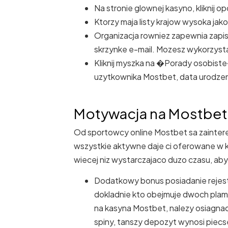
Na stronie glownej kasyno, kliknij 
Ktorzy maja listy krajow wysoka ja
Organizacja rowniez zapewnia zapi
skrzynke e-mail. Mozesz wykorzyst
Kliknij myszka na �Porady osobiste
uzytkownika Mostbet, data urodzeni
Motywacja na Mostbet
Od sportowcy online Mostbet sa zainter
wszystkie aktywne daje ci oferowane w 
wiecej niz wystarczajaco duzo czasu, a
Dodatkowy bonus posiadanie rejestr
dokladnie kto obejmuje dwoch plam
na kasyna Mostbet, nalezy osiagnac
spiny, tanszy depozyt wynosi piec