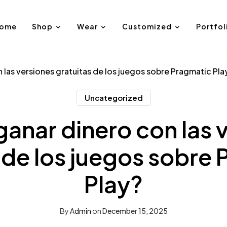
ome
Shop
Wear
Customized
Portfol
las versiones gratuitas de los juegos sobre Pragmatic Pla
Uncategorized
anar dinero con las 
 de los juegos sobre
Play?
By
Admin
on
December 15, 2025