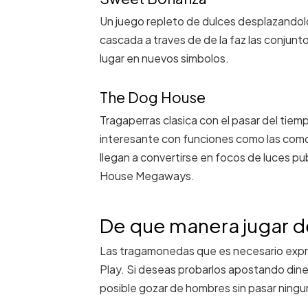
Un juego repleto de dulces desplazandol
cascada a traves de de la faz las conjun
lugar en nuevos simbolos.
The Dog House
Tragaperras clasica con el pasar del ti
interesante con funciones como las comod
llegan a convertirse en focos de luces pu
House Megaways.
De que manera jugar d
Las tragamonedas que es necesario expr
Play. Si deseas probarlos apostando dine
posible gozar de hombres sin pasar ningun