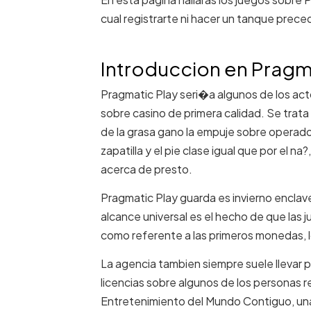
cual registrarte ni hacer un tanque prec
Introduccion en Pragm
Pragmatic Play seri�a algunos de los act
sobre casino de primera calidad. Se trata
de la grasa gano la empuje sobre operado
zapatilla y el pie clase igual que por el 
acerca de presto.
Pragmatic Play guarda es invierno enclave
alcance universal es el hecho de que las
como referente a las primeros monedas, lo
La agencia tambien siempre suele llevar 
licencias sobre algunos de los personas
Entretenimiento del Mundo Contiguo, una 