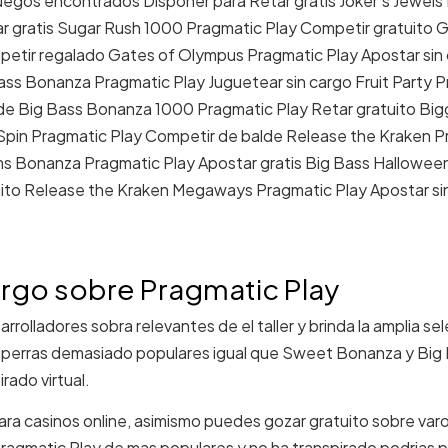
juegos encontrados Disponer para Retar gratis Joker’s Jewels
gratis Sugar Rush 1000 Pragmatic Play Competir gratuito G
petir regalado Gates of Olympus Pragmatic Play Apostar si
ss Bonanza Pragmatic Play Juguetear sin cargo Fruit Party Pr
de Big Bass Bonanza 1000 Pragmatic Play Retar gratuito Bi
 Spin Pragmatic Play Competir de balde Release the Kraken P
 Bonanza Pragmatic Play Apostar gratis Big Bass Halloween 2
atuito Release the Kraken Megaways Pragmatic Play Apostar 
argo sobre Pragmatic Play
rolladores sobra relevantes de el taller y brinda la amplia se
ragaperras demasiado populares igual que Sweet Bonanza y Bi
rado virtual.
ra casinos online, asimismo puedes gozar gratuito sobre varo
Pragmatic Play de mas populares y no ha transpirado podrias 