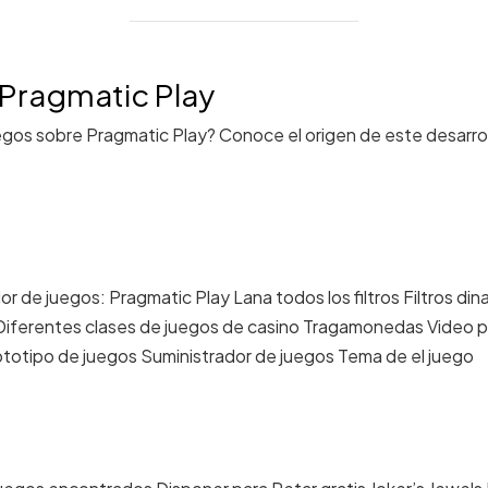
 Pragmatic Play
egos sobre Pragmatic Play? Conoce el origen de este desarro
dor de juegos: Pragmatic Play Lana todos los filtros Filtros d
s Diferentes clases de juegos de casino Tragamonedas Vide
totipo de juegos Suministrador de juegos Tema de el juego