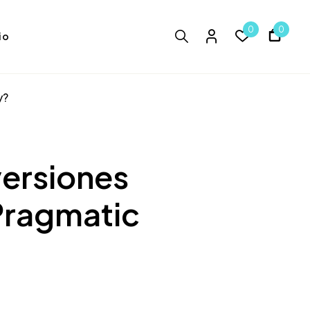
0
0
io
y?
versiones
 Pragmatic