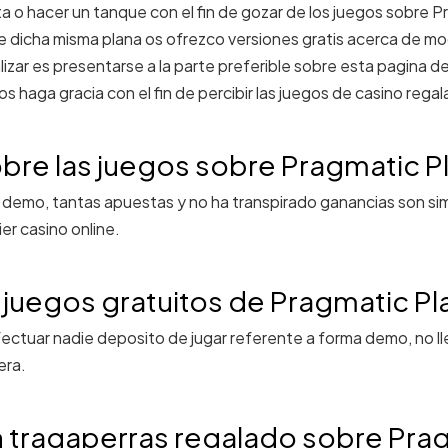
 o hacer un tanque con el fin de gozar de los juegos sobre Pr
re dicha misma plana os ofrezco versiones gratis acerca de m
izar es presentarse a la parte preferible sobre esta pagina de
 haga gracia con el fin de percibir las juegos de casino reg
bre las juegos sobre Pragmatic P
n demo, tantas apuestas y no ha transpirado ganancias son sim
er casino online.
s juegos gratuitos de Pragmatic Pl
 efectuar nadie deposito de jugar referente a forma demo, no l
era.
 tragaperras regalado sobre Prag