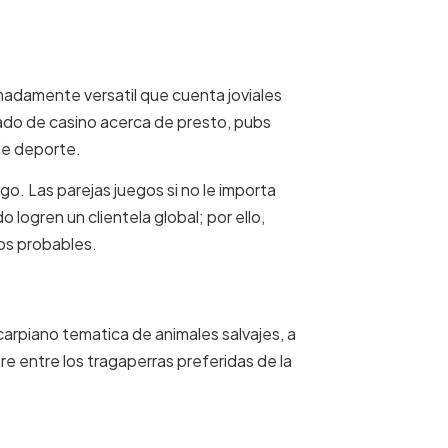
madamente versatil que cuenta joviales
ado de casino acerca de presto, pubs
de deporte.
o. Las parejas juegos si no le importa
logren un clientela global; por ello,
os probables.
carpiano tematica de animales salvajes, a
e entre los tragaperras preferidas de la