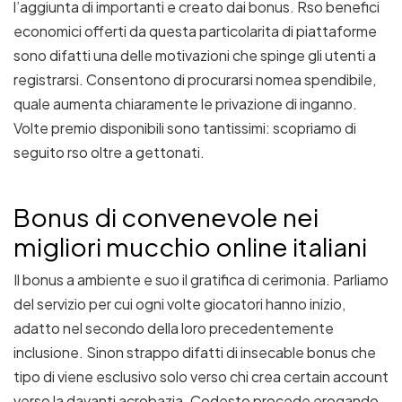
l’aggiunta di importanti e creato dai bonus. Rso benefici
economici offerti da questa particolarita di piattaforme
sono difatti una delle motivazioni che spinge gli utenti a
registrarsi. Consentono di procurarsi nomea spendibile,
quale aumenta chiaramente le privazione di inganno.
Volte premio disponibili sono tantissimi: scopriamo di
seguito rso oltre a gettonati.
Bonus di convenevole nei
migliori mucchio online italiani
Il bonus a ambiente e suo il gratifica di cerimonia. Parliamo
del servizio per cui ogni volte giocatori hanno inizio,
adatto nel secondo della loro precedentemente
inclusione. Sinon strappo difatti di insecable bonus che
tipo di viene esclusivo solo verso chi crea certain account
verso la davanti acrobazia. Codesto procede erogando