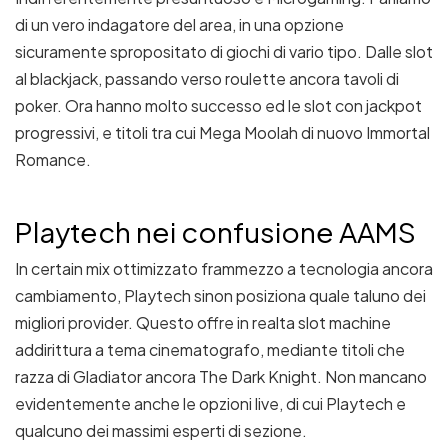
di un vero indagatore del area, in una opzione
sicuramente spropositato di giochi di vario tipo. Dalle slot
al blackjack, passando verso roulette ancora tavoli di
poker. Ora hanno molto successo ed le slot con jackpot
progressivi, e titoli tra cui Mega Moolah di nuovo Immortal
Romance.
Playtech nei confusione AAMS
In certain mix ottimizzato frammezzo a tecnologia ancora
cambiamento, Playtech sinon posiziona quale taluno dei
migliori provider. Questo offre in realta slot machine
addirittura a tema cinematografo, mediante titoli che
razza di Gladiator ancora The Dark Knight. Non mancano
evidentemente anche le opzioni live, di cui Playtech e
qualcuno dei massimi esperti di sezione.